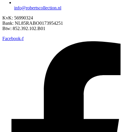
info@robertscollection.nl
KvK: 56990324
Bank: NL85RABO0173954251
Btw: 852.392.102.B01
Facebook-f