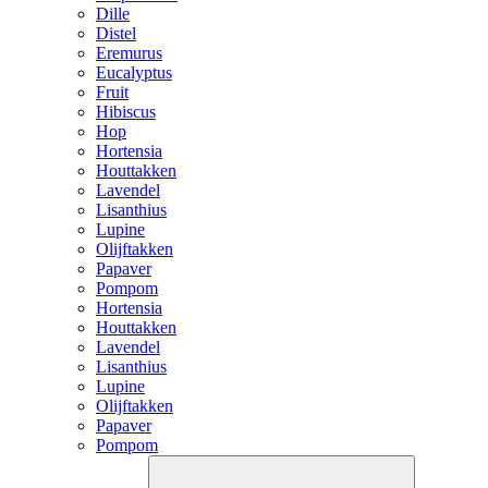
Dille
Distel
Eremurus
Eucalyptus
Fruit
Hibiscus
Hop
Hortensia
Houttakken
Lavendel
Lisanthius
Lupine
Olijftakken
Papaver
Pompom
Hortensia
Houttakken
Lavendel
Lisanthius
Lupine
Olijftakken
Papaver
Pompom