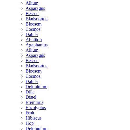
Allium
Asparagus
Bessen
Bladsoorten
Bloesem
Cosmos
Dahlia
Abutilon
Agaphantus
Allium
Asparagus
Bessen
Bladsoorten
Bloesem
Cosmos
Dahlia
Delphinium
Dille
Distel
Eremurus
Eucalyptus
Fruit
Hibiscus
Hop
Delphinium