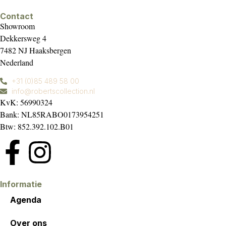
Contact
Showroom
Dekkersweg 4
7482 NJ Haaksbergen
Nederland
+31 (0)85 489 58 00
info@robertscollection.nl
KvK: 56990324
Bank: NL85RABO0173954251
Btw: 852.392.102.B01
Informatie
Agenda
Over ons