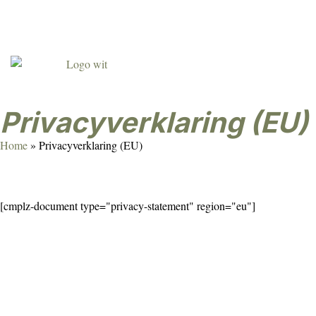
Agenda
Over ons
Contact
Klant worden
Privacyverklaring (EU)
Home
»
Privacyverklaring (EU)
[cmplz-document type="privacy-statement" region="eu"]