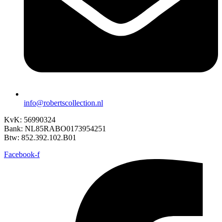
info@robertscollection.nl
KvK: 56990324
Bank: NL85RABO0173954251
Btw: 852.392.102.B01
Facebook-f