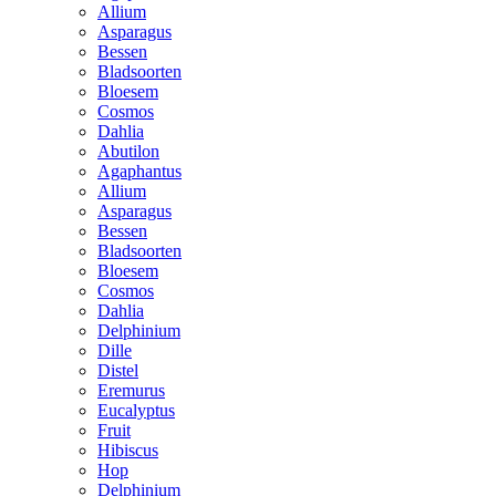
Allium
Asparagus
Bessen
Bladsoorten
Bloesem
Cosmos
Dahlia
Abutilon
Agaphantus
Allium
Asparagus
Bessen
Bladsoorten
Bloesem
Cosmos
Dahlia
Delphinium
Dille
Distel
Eremurus
Eucalyptus
Fruit
Hibiscus
Hop
Delphinium