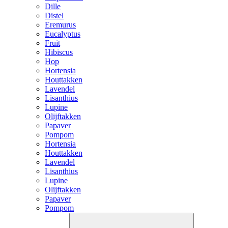
Dille
Distel
Eremurus
Eucalyptus
Fruit
Hibiscus
Hop
Hortensia
Houttakken
Lavendel
Lisanthius
Lupine
Olijftakken
Papaver
Pompom
Hortensia
Houttakken
Lavendel
Lisanthius
Lupine
Olijftakken
Papaver
Pompom