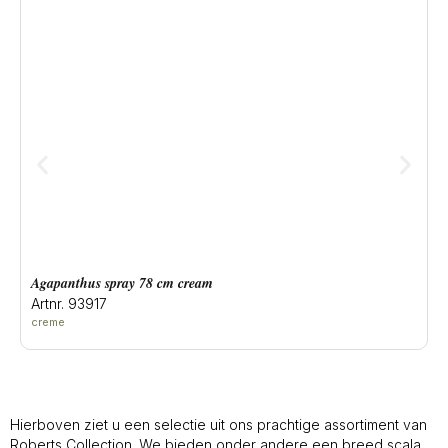
agapanthus spray 78 cm cream
Artnr. 93917
creme
Hierboven ziet u een selectie uit ons prachtige assortiment van
Roberts Collection. We bieden onder andere een breed scala