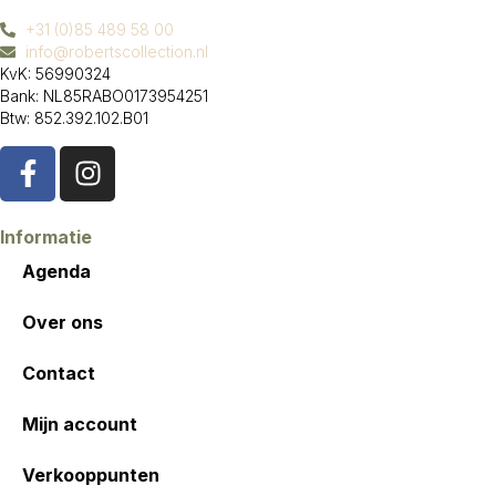
+31 (0)85 489 58 00
info@robertscollection.nl
KvK: 56990324
Bank: NL85RABO0173954251
Btw: 852.392.102.B01
Informatie
Agenda
Over ons
Contact
Mijn account
Verkooppunten