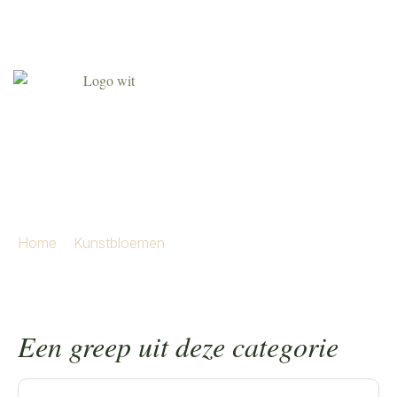
Agenda
Over ons
Contact
Klant worden
Agaphantus
Home
»
Kunstbloemen
»
Agaphantus
Een greep uit deze categorie