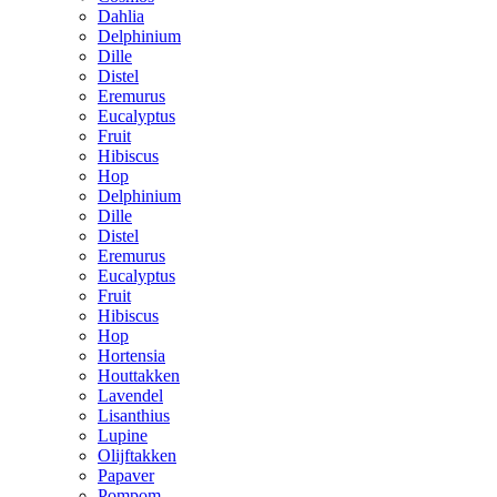
Dahlia
Delphinium
Dille
Distel
Eremurus
Eucalyptus
Fruit
Hibiscus
Hop
Delphinium
Dille
Distel
Eremurus
Eucalyptus
Fruit
Hibiscus
Hop
Hortensia
Houttakken
Lavendel
Lisanthius
Lupine
Olijftakken
Papaver
Pompom