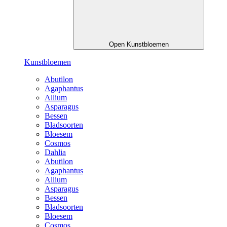
Open Kunstbloemen
Kunstbloemen
Abutilon
Agaphantus
Allium
Asparagus
Bessen
Bladsoorten
Bloesem
Cosmos
Dahlia
Abutilon
Agaphantus
Allium
Asparagus
Bessen
Bladsoorten
Bloesem
Cosmos