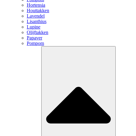
Hortensia
Houttakken
Lavendel
Lisanthius
Lupine
Olijftakken
Papaver
Pompom