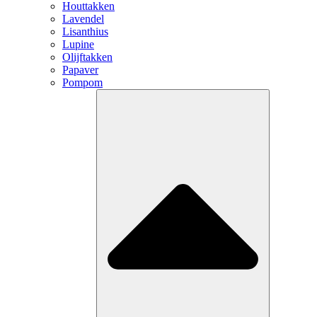
Houttakken
Lavendel
Lisanthius
Lupine
Olijftakken
Papaver
Pompom