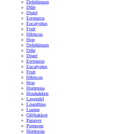
Delphinium
Dille
Distel
Eremurus
Eucalyptus
Fruit
Hibiscus
Hop
Delphinium
Dille
Distel
Eremurus
Eucalyptus
Fruit
Hibiscus
Hop
Hortensia
Houttakken
Lavendel
Lisanthius
Lupine
Olijftakken
Papaver
Pompom
Hortensia