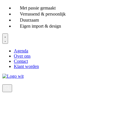
Ga
Met passie gemaakt
naar
Verrassend & persoonlijk
de
Duurzaam
inhoud
Eigen import & design
Agenda
Over ons
Contact
Klant worden
Producten
zoeken