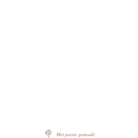
Kom met ons in contact over
de mogelijkheden
Neem contact op
Met passie gemaakt