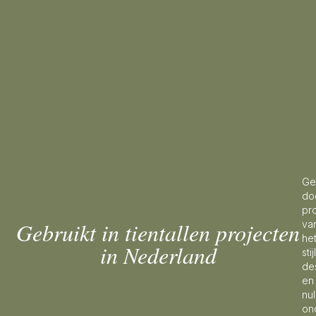
Ge
do
pr
Gebruikt in tientallen projecten
va
he
in Nederland
sti
de
en
nul
on