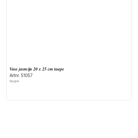
vase jasmijn 20 x 25 cm taupe
Artnr. 51057
A
taupe
c