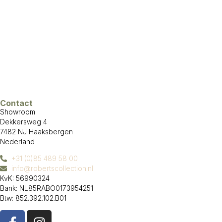
Contact
Showroom
Dekkersweg 4
7482 NJ Haaksbergen
Nederland
+31 (0)85 489 58 00
info@robertscollection.nl
KvK: 56990324
Bank: NL85RABO0173954251
Btw: 852.392.102.B01