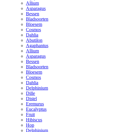
Allium
Asparagus
Bessen
Bladsoorten
Bloesem
Cosmos
Dahlia
Abutilon
Agaphantus
Allium
Asparagus
Bessen
Bladsoorten
Bloesem
Cosmos
Dahlia
Delphinium
Dille
Distel
Eremurus
Eucalyptus
Fruit
Hibiscus
Hop
Delphinium