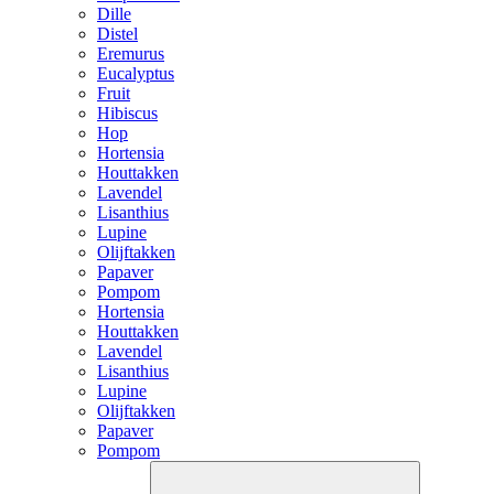
Dille
Distel
Eremurus
Eucalyptus
Fruit
Hibiscus
Hop
Hortensia
Houttakken
Lavendel
Lisanthius
Lupine
Olijftakken
Papaver
Pompom
Hortensia
Houttakken
Lavendel
Lisanthius
Lupine
Olijftakken
Papaver
Pompom