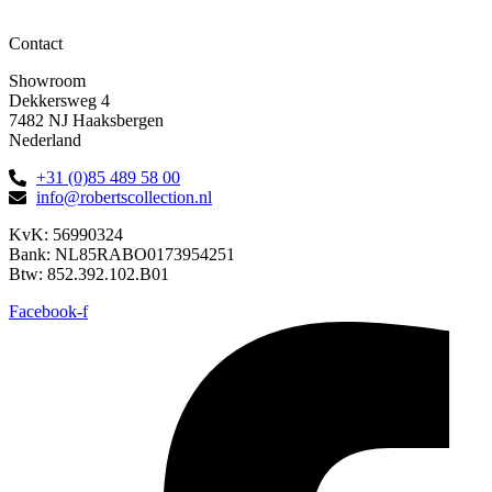
Contact
Showroom
Dekkersweg 4
7482 NJ Haaksbergen
Nederland
+31 (0)85 489 58 00
info@robertscollection.nl
KvK: 56990324
Bank: NL85RABO0173954251
Btw: 852.392.102.B01
Facebook-f