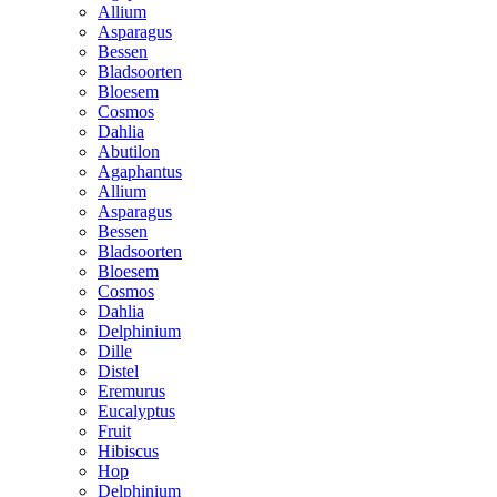
Allium
Asparagus
Bessen
Bladsoorten
Bloesem
Cosmos
Dahlia
Abutilon
Agaphantus
Allium
Asparagus
Bessen
Bladsoorten
Bloesem
Cosmos
Dahlia
Delphinium
Dille
Distel
Eremurus
Eucalyptus
Fruit
Hibiscus
Hop
Delphinium