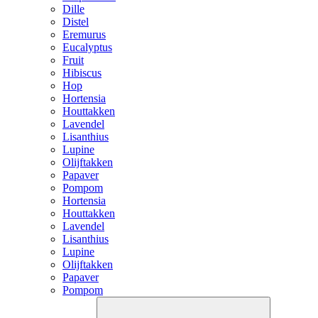
Dille
Distel
Eremurus
Eucalyptus
Fruit
Hibiscus
Hop
Hortensia
Houttakken
Lavendel
Lisanthius
Lupine
Olijftakken
Papaver
Pompom
Hortensia
Houttakken
Lavendel
Lisanthius
Lupine
Olijftakken
Papaver
Pompom