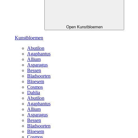
Open Kunstbloemen
Kunstbloemen
Abutilon
Agaphantus
Allium
Asparagus
Bessen
Bladsoorten
Bloesem
Cosmos
Dahlia
Abutilon
Agaphantus
Allium
Asparagus
Bessen
Bladsoorten
Bloesem
Cosmos