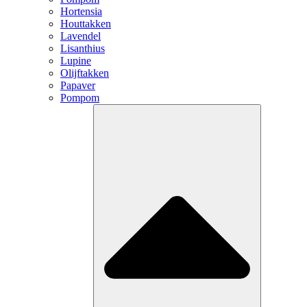
Hortensia
Houttakken
Lavendel
Lisanthius
Lupine
Olijftakken
Papaver
Pompom