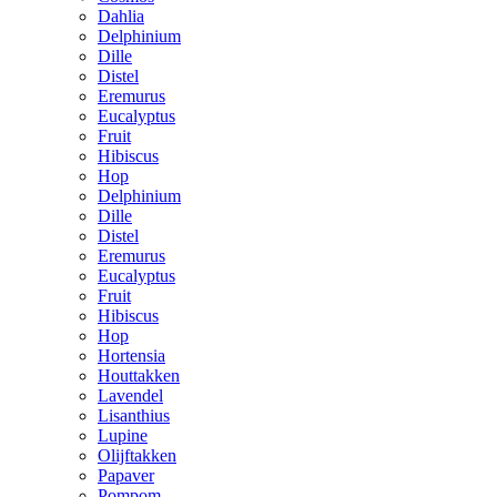
Dahlia
Delphinium
Dille
Distel
Eremurus
Eucalyptus
Fruit
Hibiscus
Hop
Delphinium
Dille
Distel
Eremurus
Eucalyptus
Fruit
Hibiscus
Hop
Hortensia
Houttakken
Lavendel
Lisanthius
Lupine
Olijftakken
Papaver
Pompom