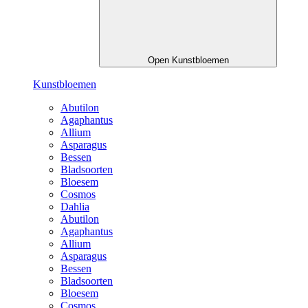
Open Kunstbloemen
Kunstbloemen
Abutilon
Agaphantus
Allium
Asparagus
Bessen
Bladsoorten
Bloesem
Cosmos
Dahlia
Abutilon
Agaphantus
Allium
Asparagus
Bessen
Bladsoorten
Bloesem
Cosmos