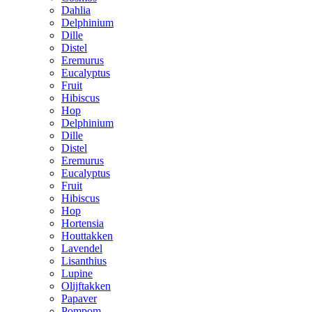
Dahlia
Delphinium
Dille
Distel
Eremurus
Eucalyptus
Fruit
Hibiscus
Hop
Delphinium
Dille
Distel
Eremurus
Eucalyptus
Fruit
Hibiscus
Hop
Hortensia
Houttakken
Lavendel
Lisanthius
Lupine
Olijftakken
Papaver
Pompom