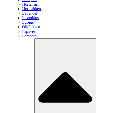
Hortensia
Houttakken
Lavendel
Lisanthius
Lupine
Olijftakken
Papaver
Pompom