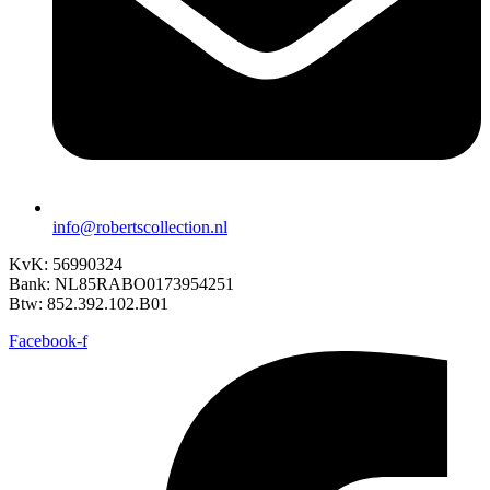
info@robertscollection.nl
KvK: 56990324
Bank: NL85RABO0173954251
Btw: 852.392.102.B01
Facebook-f