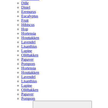
Dille
Distel
Eremurus
Eucalyptus
Fruit
Hibiscus
Hop
Hortensia
Houttakken
Lavendel
Lisanthius
Lupine
Olijftakken
Papaver
Pompom
Hortensia
Houttakken
Lavendel
Lisanthius
Lupine
Olijftakken
Papaver
Pompom