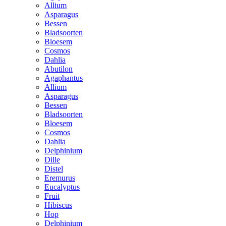
Allium
Asparagus
Bessen
Bladsoorten
Bloesem
Cosmos
Dahlia
Abutilon
Agaphantus
Allium
Asparagus
Bessen
Bladsoorten
Bloesem
Cosmos
Dahlia
Delphinium
Dille
Distel
Eremurus
Eucalyptus
Fruit
Hibiscus
Hop
Delphinium