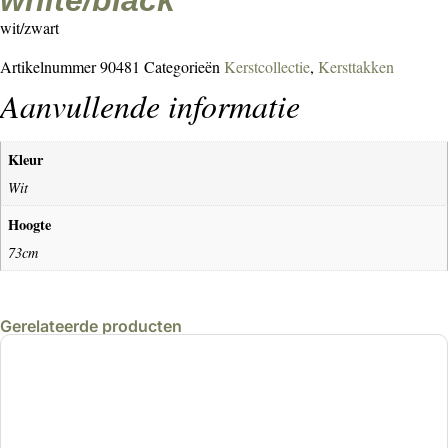
white/black
wit/zwart
Artikelnummer
90481
Categorieën
Kerstcollectie
,
Kersttakken
Aanvullende informatie
Kleur
Wit
Hoogte
73cm
Gerelateerde producten