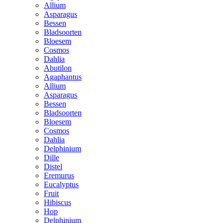
Allium
Asparagus
Bessen
Bladsoorten
Bloesem
Cosmos
Dahlia
Abutilon
Agaphantus
Allium
Asparagus
Bessen
Bladsoorten
Bloesem
Cosmos
Dahlia
Delphinium
Dille
Distel
Eremurus
Eucalyptus
Fruit
Hibiscus
Hop
Delphinium