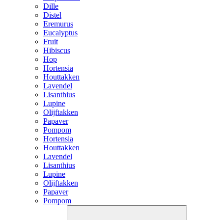
Dille
Distel
Eremurus
Eucalyptus
Fruit
Hibiscus
Hop
Hortensia
Houttakken
Lavendel
Lisanthius
Lupine
Olijftakken
Papaver
Pompom
Hortensia
Houttakken
Lavendel
Lisanthius
Lupine
Olijftakken
Papaver
Pompom