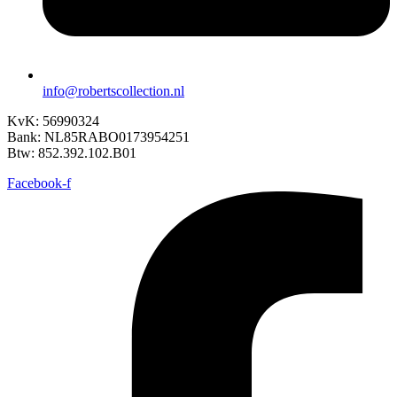
info@robertscollection.nl
KvK: 56990324
Bank: NL85RABO0173954251
Btw: 852.392.102.B01
Facebook-f