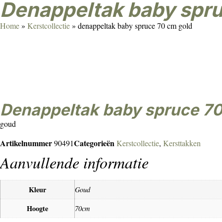
denappeltak baby spr
Home
»
Kerstcollectie
»
denappeltak baby spruce 70 cm gold
denappeltak baby spruce 7
goud
Artikelnummer
Categorieën
90491
Kerstcollectie
,
Kersttakken
Aanvullende informatie
Kleur
Goud
Hoogte
70cm