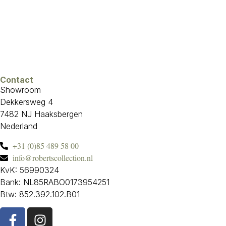
Contact
Showroom
Dekkersweg 4
7482 NJ Haaksbergen
Nederland
+31 (0)85 489 58 00
info@robertscollection.nl
KvK: 56990324
Bank: NL85RABO0173954251
Btw: 852.392.102.B01