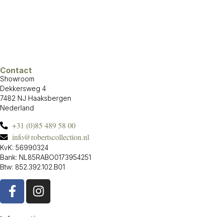
Contact
Showroom
Dekkersweg 4
7482 NJ Haaksbergen
Nederland
+31 (0)85 489 58 00
info@robertscollection.nl
KvK: 56990324
Bank: NL85RABO0173954251
Btw: 852.392.102.B01