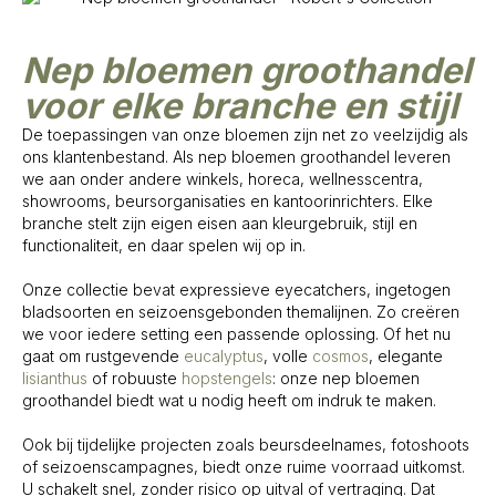
Nep bloemen groothandel
voor elke branche en stijl
De toepassingen van onze bloemen zijn net zo veelzijdig als
ons klantenbestand. Als nep bloemen groothandel leveren
we aan onder andere winkels, horeca, wellnesscentra,
showrooms, beursorganisaties en kantoorinrichters. Elke
branche stelt zijn eigen eisen aan kleurgebruik, stijl en
functionaliteit, en daar spelen wij op in.
Onze collectie bevat expressieve eyecatchers, ingetogen
bladsoorten en seizoensgebonden themalijnen. Zo creëren
we voor iedere setting een passende oplossing. Of het nu
gaat om rustgevende
eucalyptus
, volle
cosmos
, elegante
lisianthus
of robuuste
hopstengels
: onze nep bloemen
groothandel biedt wat u nodig heeft om indruk te maken.
Ook bij tijdelijke projecten zoals beursdeelnames, fotoshoots
of seizoenscampagnes, biedt onze ruime voorraad uitkomst.
U schakelt snel, zonder risico op uitval of vertraging. Dat