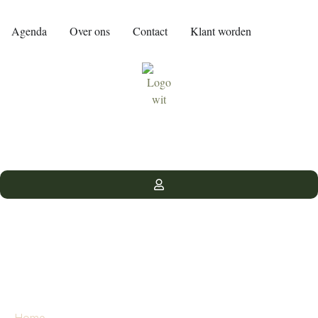
Agenda
Over ons
Contact
Klant worden
Nep bloemen groothandel
Home
»
Nep bloemen groothandel