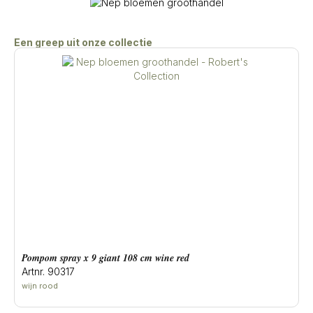
Een greep uit onze collectie
Pompom spray x 9 giant 108 cm wine red
Artnr. 90317
A
wijn rood
c