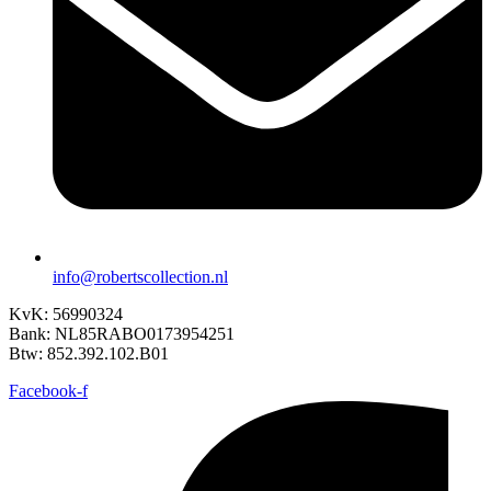
info@robertscollection.nl
KvK: 56990324
Bank: NL85RABO0173954251
Btw: 852.392.102.B01
Facebook-f