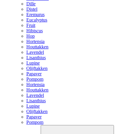
Dille
Distel
Eremurus
Eucalyptus
Fruit
Hibiscus
Hop
Hortensia
Houttakken
Lavendel
Lisanthius
Lupine
Olijftakken
Papaver
Pompom
Hortensia
Houttakken
Lavendel
Lisanthius
Lupine
Olijftakken
Papaver
Pompom