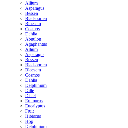
Allium
Asparagus
Bessen
Bladsoorten
Bloesem
Cosmos
Dahlia
Abutilon
Agaphantus
Allium
Asparagus
Bessen
Bladsoorten
Bloesem
Cosmos
Dahlia
Delphinium
Dille
Distel
Eremurus
Eucalyptus
Fruit
Hibiscus
Hop
Delphinium