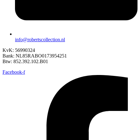
info@robertscollection.nl
KvK: 56990324
Bank: NL85RABO0173954251
Btw: 852.392.102.B01
Facebook-f