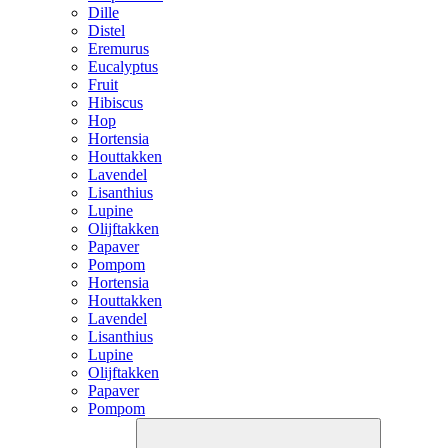
Dille
Distel
Eremurus
Eucalyptus
Fruit
Hibiscus
Hop
Hortensia
Houttakken
Lavendel
Lisanthius
Lupine
Olijftakken
Papaver
Pompom
Hortensia
Houttakken
Lavendel
Lisanthius
Lupine
Olijftakken
Papaver
Pompom