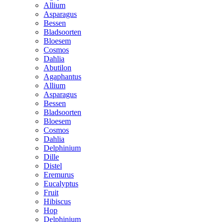
Allium
Asparagus
Bessen
Bladsoorten
Bloesem
Cosmos
Dahlia
Abutilon
Agaphantus
Allium
Asparagus
Bessen
Bladsoorten
Bloesem
Cosmos
Dahlia
Delphinium
Dille
Distel
Eremurus
Eucalyptus
Fruit
Hibiscus
Hop
Delphinium