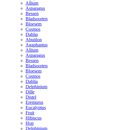
Allium
Asparagus
Bessen
Bladsoorten
Bloesem
Cosmos
Dahlia
Abutilon
Agaphantus
Allium
Asparagus
Bessen
Bladsoorten
Bloesem
Cosmos
Dahlia
Delphinium
Dille
Distel
Eremurus
Eucalyptus
Fruit
Hibiscus
Hop
Delphinium