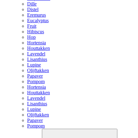
Dille
Distel
Eremurus
Eucalyptus
Fruit
Hibiscus
Hop
Hortensia
Houttakken
Lavendel
Lisanthius
Lupine
Olijftakken
Papaver
Pompom
Hortensia
Houttakken
Lavendel
Lisanthius
Lupine
Olijftakken
Papaver
Pompom