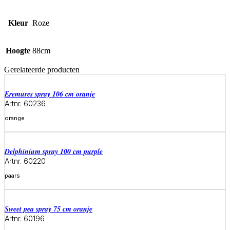
Kleur
Roze
Hoogte
88cm
Gerelateerde producten
eremures spray 106 cm oranje
Artnr. 60236
orange
Meer informatie
delphinium spray 100 cm purple
Artnr. 60220
paars
Meer informatie
sweet pea spray 75 cm oranje
Artnr. 60196