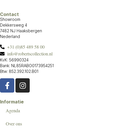
Contact
Showroom
Dekkersweg 4
7482 NJ Haaksbergen
Nederland
+31 (0)85 489 58 00
info@robertscollection.nl
KvK: 56990324
Bank: NL85RABO0173954251
Btw: 852.392.102.B01
Informatie
Agenda
Over ons