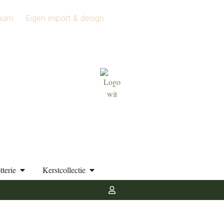
aam
Eigen import & design
tterie
Kerstcollectie