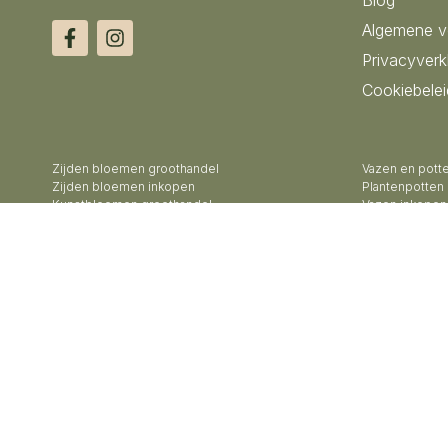
Blog
Algemene 
Privacyverk
Cookiebelei
Zijden bloemen groothandel
Vazen en pott
Zijden bloemen inkopen
Plantenpotten
Kunstbloemen groothandel
Vazen inkopen
Kunstbloemen inkopen
Bloemenvazen
Nep bloemen groothandel
Design vazen 
Kunstplanten groothandel
Kunstbomen g
Vazen groothandel
Keramiek pott
Potten groothandel
Keramiek vaze
Bloempotten groothandel
Exclusieve va
Buitenpotten groothandel
Groothandel a
Potterie groothandel