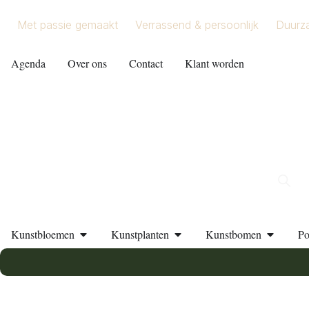
Met passie gemaakt
Verrassend & persoonlijk
Duurz
Agenda
Over ons
Contact
Klant worden
Kunstbloemen
Kunstplanten
Kunstbomen
Po