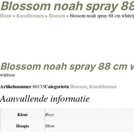
blossom noah spray 8
Home
»
Kunstbloemen
»
Bloesem
»
blossom noah spray 88 cm white/
blossom noah spray 88 cm 
wit/rose
Artikelnummer
Categorieën
60133
Bloesem
,
Kunstbloemen
Aanvullende informatie
Kleur
Roze
Hoogte
88cm