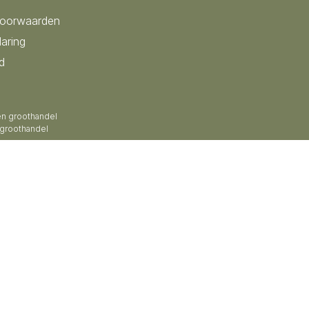
voorwaarden
laring
d
en groothandel
 groothandel
 groothandel
groothandel
roothandel
en groothandel
n groothandel
zen groothandel
ardewerk kruiken