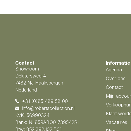
Contact
Informatie
Showroom
Agenda
Dekkersweg 4
Over ons
7482 NJ Haaksbergen
Contact
Nederland
Mijn accou
+31 (0)85 489 58 00
Verkooppun
info@robertscollection.nl
Klant word
KvK: 56990324
Bank: NL85RABO0173954251
Vacatures
Btw: 852.392.102.B01