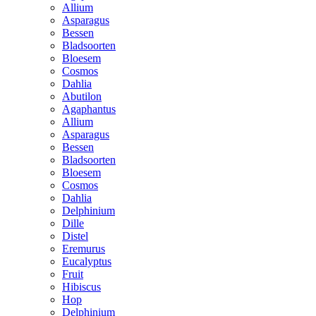
Allium
Asparagus
Bessen
Bladsoorten
Bloesem
Cosmos
Dahlia
Abutilon
Agaphantus
Allium
Asparagus
Bessen
Bladsoorten
Bloesem
Cosmos
Dahlia
Delphinium
Dille
Distel
Eremurus
Eucalyptus
Fruit
Hibiscus
Hop
Delphinium