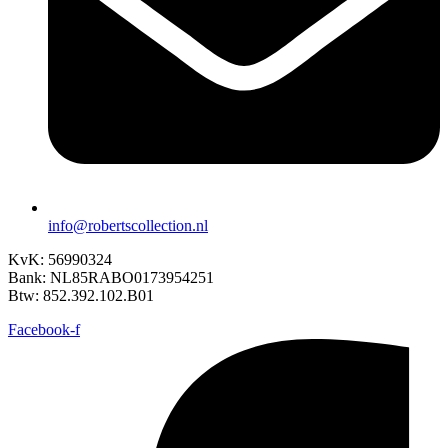
info@robertscollection.nl
KvK: 56990324
Bank: NL85RABO0173954251
Btw: 852.392.102.B01
Facebook-f