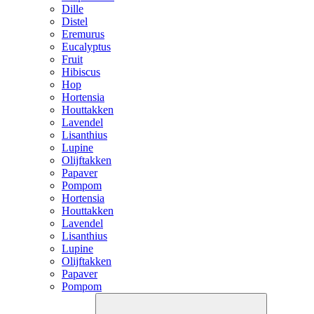
Dille
Distel
Eremurus
Eucalyptus
Fruit
Hibiscus
Hop
Hortensia
Houttakken
Lavendel
Lisanthius
Lupine
Olijftakken
Papaver
Pompom
Hortensia
Houttakken
Lavendel
Lisanthius
Lupine
Olijftakken
Papaver
Pompom