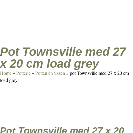
Agenda
Over ons
Contact
Klant worden
pot Townsville med 27
x 20 cm load grey
Home
»
Potterie
»
Potten en vazen
»
pot Townsville med 27 x 20 cm
load grey
pot Townsville med 27 x 20