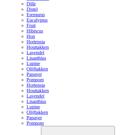
Dille
Distel
Eremurus
Eucalyptus
Fruit
Hibiscus
Hop
Hortensia
Houttakken
Lavendel
Lisanthius
Lupine
Olijftakken
Papaver
Pompom
Hortensia
Houttakken
Lavendel
Lisanthius
Lupine
Olijftakken
Papaver
Pompom