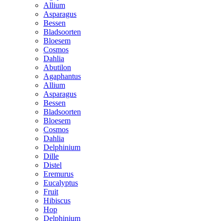
Allium
Asparagus
Bessen
Bladsoorten
Bloesem
Cosmos
Dahlia
Abutilon
Agaphantus
Allium
Asparagus
Bessen
Bladsoorten
Bloesem
Cosmos
Dahlia
Delphinium
Dille
Distel
Eremurus
Eucalyptus
Fruit
Hibiscus
Hop
Delphinium