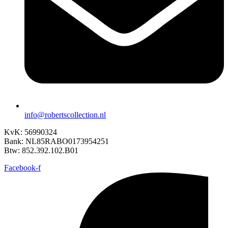
info@robertscollection.nl
KvK: 56990324
Bank: NL85RABO0173954251
Btw: 852.392.102.B01
Facebook-f