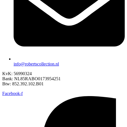
info@robertscollection.nl
KvK: 56990324
Bank: NL85RABO0173954251
Btw: 852.392.102.B01
Facebook-f