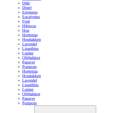
Dille
Distel
Eremurus
Eucalyptus
Fruit
Hibiscus
Hop
Hortensia
Houttakken
Lavendel
Lisanthius
Lupine
Olijftakken
Papaver
Pompom
Hortensia
Houttakken
Lavendel
Lisanthius
Lupine
Olijftakken
Papaver
Pompom