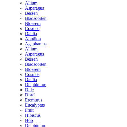
Allium
Asparagus
Bessen
Bladsoorten
Bloesem
Cosmos
Dahlia
Abutilon
Agaphantus
Allium
Asparagus
Bessen
Bladsoorten
Bloesem
Cosmos
Dahlia
Delphinium
Dille
Distel
Eremurus
Eucalyptus
Fruit
Hibiscus
Hop
Delphinium