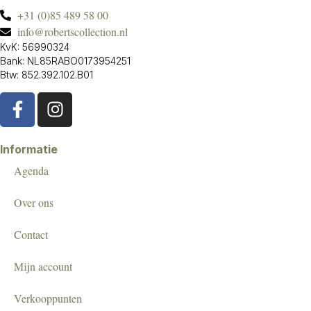
+31 (0)85 489 58 00
info@robertscollection.nl
KvK: 56990324
Bank: NL85RABO0173954251
Btw: 852.392.102.B01
Informatie
Agenda
Over ons
Contact
Mijn account
Verkooppunten