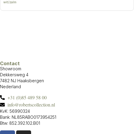
wit/zalm
Contact
Showroom
Dekkersweg 4
7482 NJ Haaksbergen
Nederland
+31 (0)85 489 58 00
info@robertscollection.nl
KvK: 56990324
Bank: NL85RABO0173954251
Btw: 852.392.102.B01