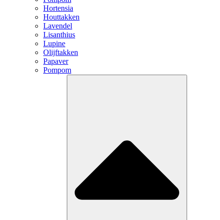
Hortensia
Houttakken
Lavendel
Lisanthius
Lupine
Olijftakken
Papaver
Pompom