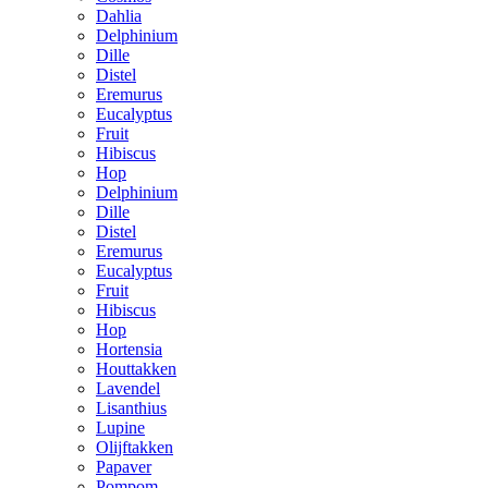
Dahlia
Delphinium
Dille
Distel
Eremurus
Eucalyptus
Fruit
Hibiscus
Hop
Delphinium
Dille
Distel
Eremurus
Eucalyptus
Fruit
Hibiscus
Hop
Hortensia
Houttakken
Lavendel
Lisanthius
Lupine
Olijftakken
Papaver
Pompom