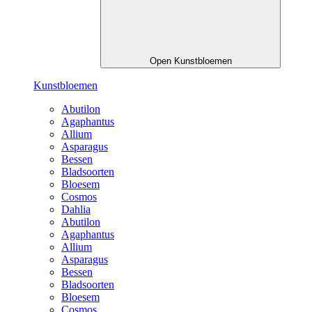
Open Kunstbloemen
Kunstbloemen
Abutilon
Agaphantus
Allium
Asparagus
Bessen
Bladsoorten
Bloesem
Cosmos
Dahlia
Abutilon
Agaphantus
Allium
Asparagus
Bessen
Bladsoorten
Bloesem
Cosmos