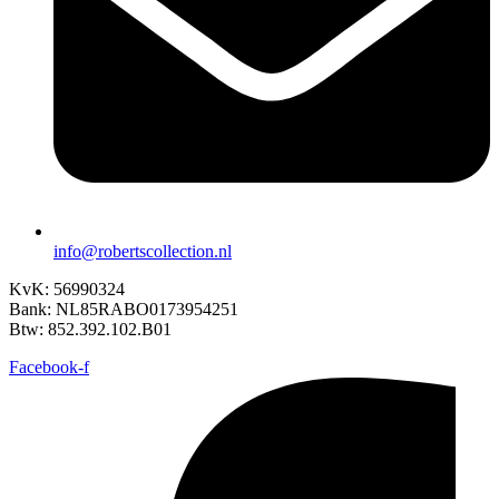
info@robertscollection.nl
KvK: 56990324
Bank: NL85RABO0173954251
Btw: 852.392.102.B01
Facebook-f