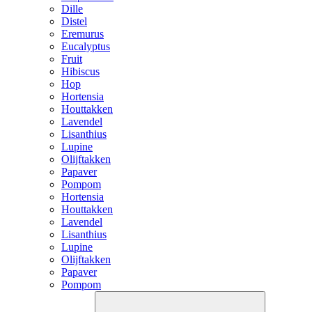
Dille
Distel
Eremurus
Eucalyptus
Fruit
Hibiscus
Hop
Hortensia
Houttakken
Lavendel
Lisanthius
Lupine
Olijftakken
Papaver
Pompom
Hortensia
Houttakken
Lavendel
Lisanthius
Lupine
Olijftakken
Papaver
Pompom