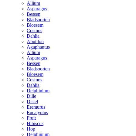
Allium
Asparagus
Bessen
Bladsoorten
Bloesem
Cosmos
Dahlia
Abutilon
Agaphantus
Allium
Asparagus
Bessen
Bladsoorten
Bloesem
Cosmos
Dahlia
Delphinium
Dille
Distel
Eremurus
Eucalyptus
Fruit
Hibiscus
Hop
Delphinium