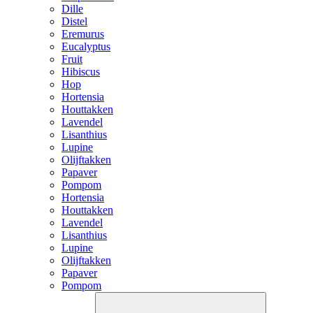
Dille
Distel
Eremurus
Eucalyptus
Fruit
Hibiscus
Hop
Hortensia
Houttakken
Lavendel
Lisanthius
Lupine
Olijftakken
Papaver
Pompom
Hortensia
Houttakken
Lavendel
Lisanthius
Lupine
Olijftakken
Papaver
Pompom