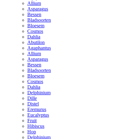
Allium
Asparagus
Bessen
Bladsoorten
Bloesem
Cosmos
Dahlia
Abutilon
Agaphantus
Allium
Asparagus
Bessen
Bladsoorten
Bloesem
Cosmos
Dahlia
Delphinium
Dille
Distel
Eremurus
Eucalyptus
Fruit
Hibiscus
Hop
Delphinium