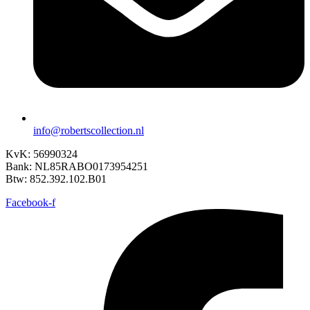
info@robertscollection.nl
KvK: 56990324
Bank: NL85RABO0173954251
Btw: 852.392.102.B01
Facebook-f