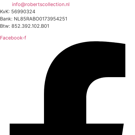
info@robertscollection.nl
KvK: 56990324
Bank: NL85RABO0173954251
Btw: 852.392.102.B01
Facebook-f