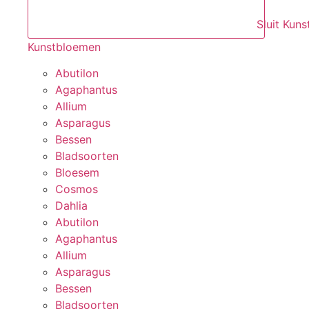
Sluit Kun
Kunstbloemen
Abutilon
Agaphantus
Allium
Asparagus
Bessen
Bladsoorten
Bloesem
Cosmos
Dahlia
Abutilon
Agaphantus
Allium
Asparagus
Bessen
Bladsoorten