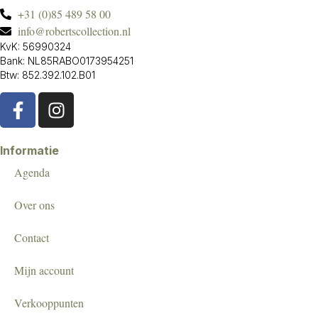
+31 (0)85 489 58 00
info@robertscollection.nl
KvK: 56990324
Bank: NL85RABO0173954251
Btw: 852.392.102.B01
Informatie
Agenda
Over ons
Contact
Mijn account
Verkooppunten