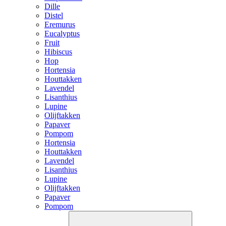
Dille
Distel
Eremurus
Eucalyptus
Fruit
Hibiscus
Hop
Hortensia
Houttakken
Lavendel
Lisanthius
Lupine
Olijftakken
Papaver
Pompom
Hortensia
Houttakken
Lavendel
Lisanthius
Lupine
Olijftakken
Papaver
Pompom