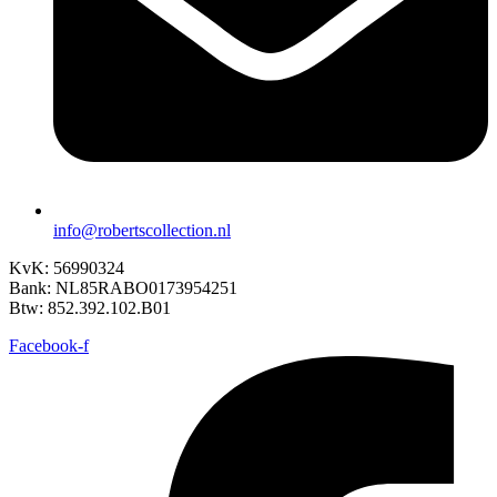
info@robertscollection.nl
KvK: 56990324
Bank: NL85RABO0173954251
Btw: 852.392.102.B01
Facebook-f