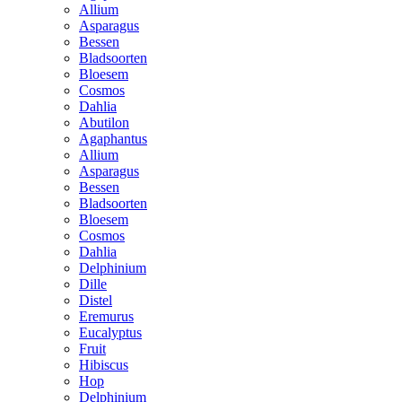
Allium
Asparagus
Bessen
Bladsoorten
Bloesem
Cosmos
Dahlia
Abutilon
Agaphantus
Allium
Asparagus
Bessen
Bladsoorten
Bloesem
Cosmos
Dahlia
Delphinium
Dille
Distel
Eremurus
Eucalyptus
Fruit
Hibiscus
Hop
Delphinium