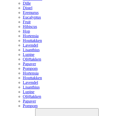
Dille
Distel
Eremurus
Eucalyptus
Fruit
Hibiscus
Hop
Hortensia
Houttakken
Lavendel
Lisanthius
Lupine
Olijftakken
Papaver
Pompom
Hortensia
Houttakken
Lavendel
Lisanthius
Lupine
Olijftakken
Papaver
Pompom