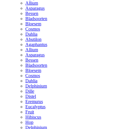
Allium
Asparagus
Bessen
Bladsoorten
Bloesem
Cosmos
Dahlia
Abutilon
Agaphantus
Allium
Asparagus
Bessen
Bladsoorten
Bloesem
Cosmos
Dahlia
Delphinium
Dille
Distel
Eremurus
Eucalyptus
Fruit
Hibiscus
Hop
Delphinium