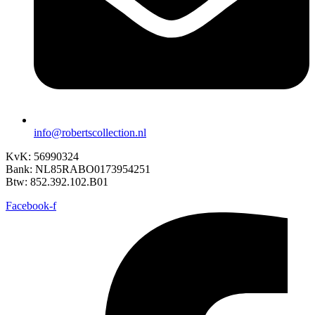
info@robertscollection.nl
KvK: 56990324
Bank: NL85RABO0173954251
Btw: 852.392.102.B01
Facebook-f