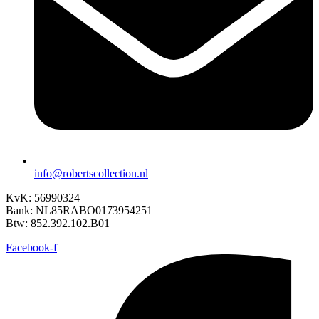
info@robertscollection.nl
KvK: 56990324
Bank: NL85RABO0173954251
Btw: 852.392.102.B01
Facebook-f