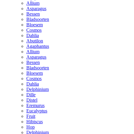
Allium
Asparagus
Bessen
Bladsoorten
Bloesem
Cosmos
Dahlia
Abutilon
Agaphantus
Allium
Asparagus
Bessen
Bladsoorten
Bloesem
Cosmos
Dahlia
Delphinium
Dille
Distel
Eremurus
Eucalyptus
Fruit
Hibiscus
Hop
Delphinium