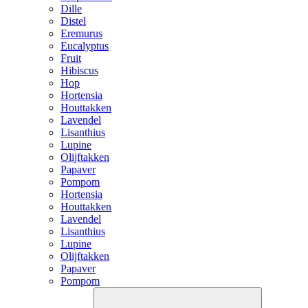
Dille
Distel
Eremurus
Eucalyptus
Fruit
Hibiscus
Hop
Hortensia
Houttakken
Lavendel
Lisanthius
Lupine
Olijftakken
Papaver
Pompom
Hortensia
Houttakken
Lavendel
Lisanthius
Lupine
Olijftakken
Papaver
Pompom