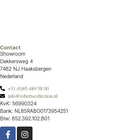
Contact
Showroom
Dekkersweg 4
7482 NJ Haaksbergen
Nederland
+31 (0)85 489 58 00
info@robertscollection.nl
KvK: 56990324
Bank: NL85RABO0173954251
Btw: 852.392.102.B01