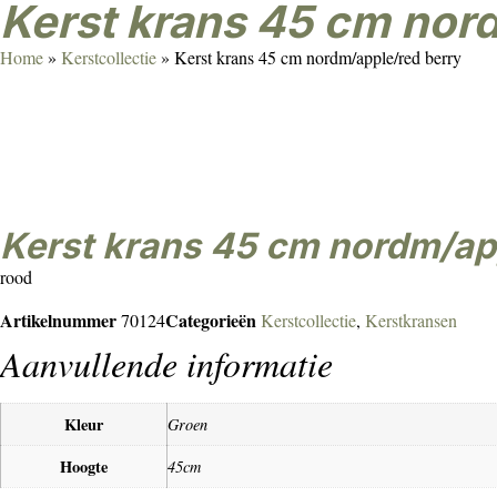
Kerst krans 45 cm nor
Home
»
Kerstcollectie
»
Kerst krans 45 cm nordm/apple/red berry
Kerst krans 45 cm nordm/ap
rood
Artikelnummer
Categorieën
70124
Kerstcollectie
,
Kerstkransen
Aanvullende informatie
Kleur
Groen
Hoogte
45cm