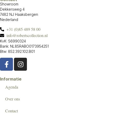
Showroom
Dekkersweg 4
7482 NJ Haaksbergen
Nederland
+31 (0)85 489 58 00
info@robertscollection.nl
KvK: 56990324
Bank: NL85RABO0173954251
Btw: 852.392.102.B01
Informatie
Agenda
Over ons
Contact