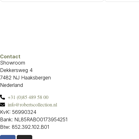
Contact
Showroom
Dekkersweg 4
7482 NJ Haaksbergen
Nederland
+31 (0)85 489 58 00
info@robertscollection.nl
KvK: 56990324
Bank: NL85RABO0173954251
Btw: 852.392.102.B01