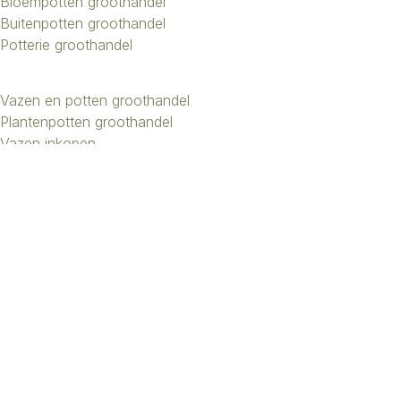
Bloempotten groothandel
Buitenpotten groothandel
Potterie groothandel
Vazen en potten groothandel
Plantenpotten groothandel
Vazen inkopen
Bloemenvazen groothandel
Design vazen groothandel
Kunstbomen groothandel
Keramiek potten groothandel
Keramiek vazen groothandel
Exclusieve vazen groothandel
Groothandel aardewerk kruiken
Roberts Collection © 2026 | Beheer:
Growing Lemon