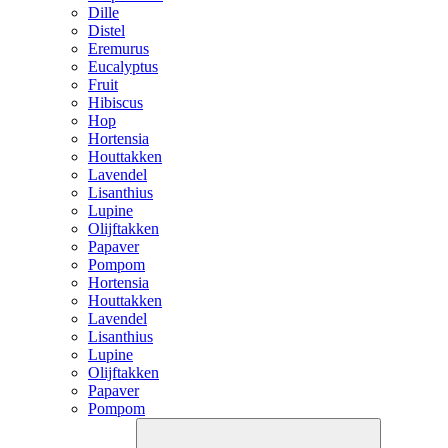
Dille
Distel
Eremurus
Eucalyptus
Fruit
Hibiscus
Hop
Hortensia
Houttakken
Lavendel
Lisanthius
Lupine
Olijftakken
Papaver
Pompom
Hortensia
Houttakken
Lavendel
Lisanthius
Lupine
Olijftakken
Papaver
Pompom