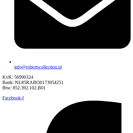
info@robertscollection.nl
KvK: 56990324
Bank: NL85RABO0173954251
Btw: 852.392.102.B01
Facebook-f