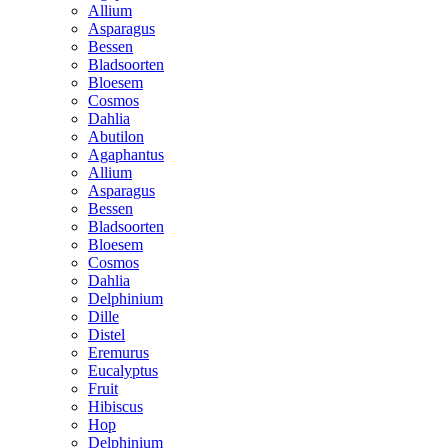
Allium
Asparagus
Bessen
Bladsoorten
Bloesem
Cosmos
Dahlia
Abutilon
Agaphantus
Allium
Asparagus
Bessen
Bladsoorten
Bloesem
Cosmos
Dahlia
Delphinium
Dille
Distel
Eremurus
Eucalyptus
Fruit
Hibiscus
Hop
Delphinium