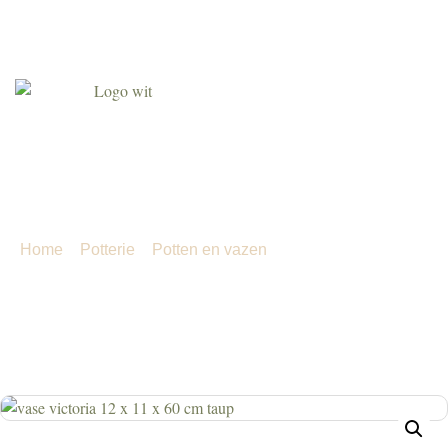
Agenda
Over ons
Contact
Klant worden
vase victoria 12 x 11 x 60 cm
taup
Home
»
Potterie
»
Potten en vazen
»
vase victoria 12 x 11
x 60 cm taup