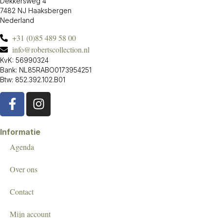
Dekkersweg 4
7482 NJ Haaksbergen
Nederland
+31 (0)85 489 58 00
info@robertscollection.nl
KvK: 56990324
Bank: NL85RABO0173954251
Btw: 852.392.102.B01
Informatie
Agenda
Over ons
Contact
Mijn account