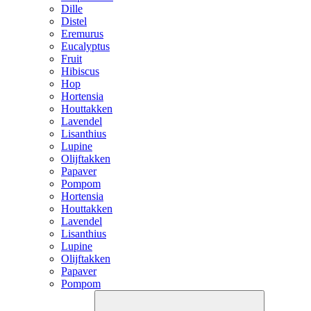
Dille
Distel
Eremurus
Eucalyptus
Fruit
Hibiscus
Hop
Hortensia
Houttakken
Lavendel
Lisanthius
Lupine
Olijftakken
Papaver
Pompom
Hortensia
Houttakken
Lavendel
Lisanthius
Lupine
Olijftakken
Papaver
Pompom