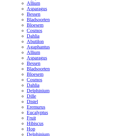
Allium
Asparagus
Bessen
Bladsoorten
Bloesem
Cosmos
Dahlia
Abutilon
Agaphantus
Allium
Asparagus
Bessen
Bladsoorten
Bloesem
Cosmos
Dahlia
Delphinium
Dille
Distel
Eremurus
Eucalyptus
Fruit
Hibiscus
Hop
Delphinium