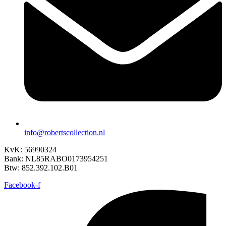
info@robertscollection.nl
KvK: 56990324
Bank: NL85RABO0173954251
Btw: 852.392.102.B01
Facebook-f