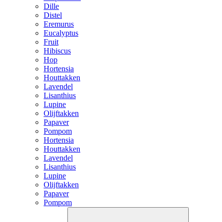
Dille
Distel
Eremurus
Eucalyptus
Fruit
Hibiscus
Hop
Hortensia
Houttakken
Lavendel
Lisanthius
Lupine
Olijftakken
Papaver
Pompom
Hortensia
Houttakken
Lavendel
Lisanthius
Lupine
Olijftakken
Papaver
Pompom