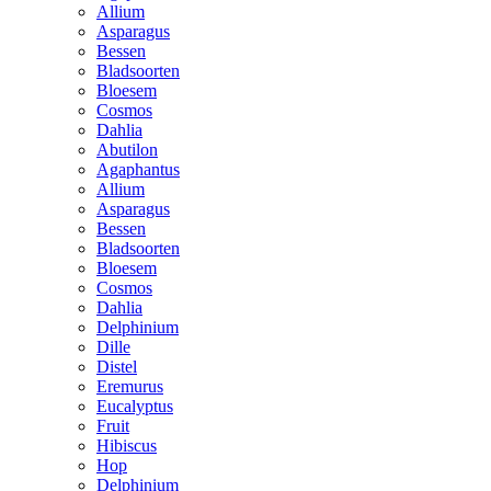
Allium
Asparagus
Bessen
Bladsoorten
Bloesem
Cosmos
Dahlia
Abutilon
Agaphantus
Allium
Asparagus
Bessen
Bladsoorten
Bloesem
Cosmos
Dahlia
Delphinium
Dille
Distel
Eremurus
Eucalyptus
Fruit
Hibiscus
Hop
Delphinium