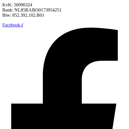
KvK: 56990324
Bank: NL85RABO0173954251
Btw: 852.392.102.B01
Facebook-f