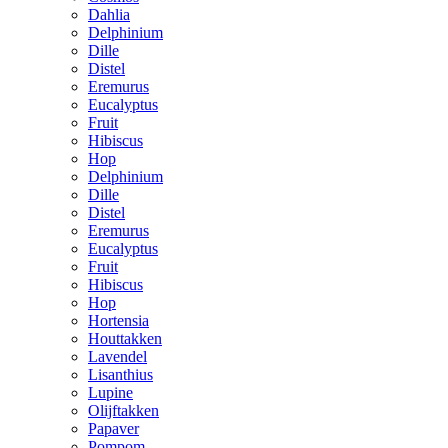
Dahlia
Delphinium
Dille
Distel
Eremurus
Eucalyptus
Fruit
Hibiscus
Hop
Delphinium
Dille
Distel
Eremurus
Eucalyptus
Fruit
Hibiscus
Hop
Hortensia
Houttakken
Lavendel
Lisanthius
Lupine
Olijftakken
Papaver
Pompom