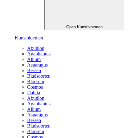
Open Kunstbloemen
Kunstbloemen
Abutilon
Agaphantus
Allium
Asparagus
Bessen
Bladsoorten
Bloesem
Cosmos
Dahlia
Abutilon
Agaphantus
Allium
Asparagus
Bessen
Bladsoorten
Bloesem
Cosmos