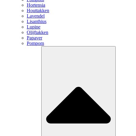
Hortensia
Houttakken
Lavendel
Lisanthius
Lupine
Olijftakken
Papaver
Pompom