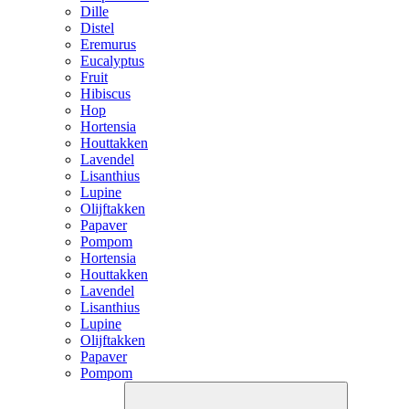
Dille
Distel
Eremurus
Eucalyptus
Fruit
Hibiscus
Hop
Hortensia
Houttakken
Lavendel
Lisanthius
Lupine
Olijftakken
Papaver
Pompom
Hortensia
Houttakken
Lavendel
Lisanthius
Lupine
Olijftakken
Papaver
Pompom