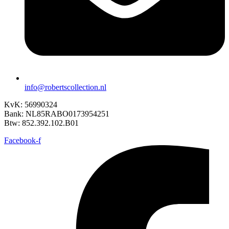
info@robertscollection.nl
KvK: 56990324
Bank: NL85RABO0173954251
Btw: 852.392.102.B01
Facebook-f