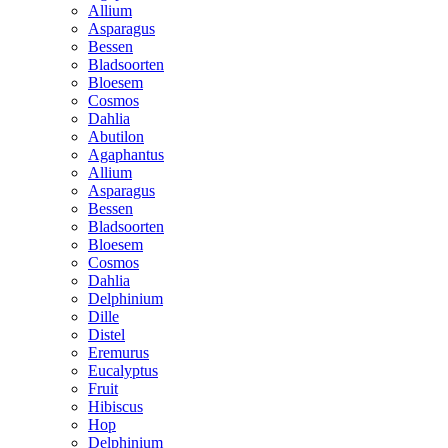
Allium
Asparagus
Bessen
Bladsoorten
Bloesem
Cosmos
Dahlia
Abutilon
Agaphantus
Allium
Asparagus
Bessen
Bladsoorten
Bloesem
Cosmos
Dahlia
Delphinium
Dille
Distel
Eremurus
Eucalyptus
Fruit
Hibiscus
Hop
Delphinium