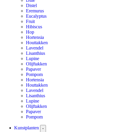
Dille
Distel
Eremurus
Eucalyptus
Fruit
Hibiscus
Hop
Hortensia
Houttakken
Lavendel
Lisanthius
Lupine
Olijftakken
Papaver
Pompom
Hortensia
Houttakken
Lavendel
Lisanthius
Lupine
Olijftakken
Papaver
Pompom
Kunstplanten