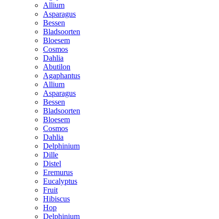
Allium
Asparagus
Bessen
Bladsoorten
Bloesem
Cosmos
Dahlia
Abutilon
Agaphantus
Allium
Asparagus
Bessen
Bladsoorten
Bloesem
Cosmos
Dahlia
Delphinium
Dille
Distel
Eremurus
Eucalyptus
Fruit
Hibiscus
Hop
Delphinium