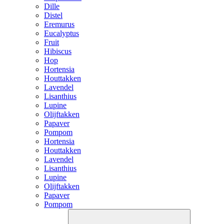
Dille
Distel
Eremurus
Eucalyptus
Fruit
Hibiscus
Hop
Hortensia
Houttakken
Lavendel
Lisanthius
Lupine
Olijftakken
Papaver
Pompom
Hortensia
Houttakken
Lavendel
Lisanthius
Lupine
Olijftakken
Papaver
Pompom