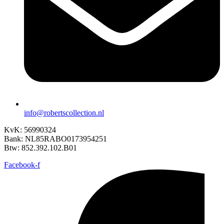
info@robertscollection.nl
KvK: 56990324
Bank: NL85RABO0173954251
Btw: 852.392.102.B01
Facebook-f