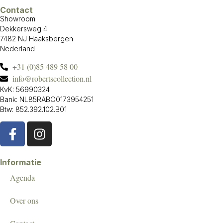
Contact
Showroom
Dekkersweg 4
7482 NJ Haaksbergen
Nederland
+31 (0)85 489 58 00
info@robertscollection.nl
KvK: 56990324
Bank: NL85RABO0173954251
Btw: 852.392.102.B01
Informatie
Agenda
Over ons