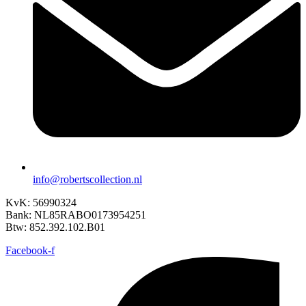
info@robertscollection.nl
KvK: 56990324
Bank: NL85RABO0173954251
Btw: 852.392.102.B01
Facebook-f