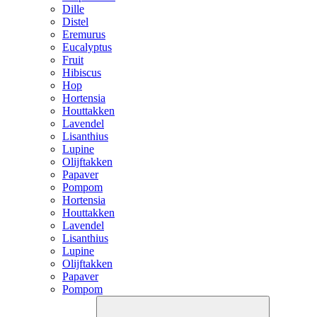
Dille
Distel
Eremurus
Eucalyptus
Fruit
Hibiscus
Hop
Hortensia
Houttakken
Lavendel
Lisanthius
Lupine
Olijftakken
Papaver
Pompom
Hortensia
Houttakken
Lavendel
Lisanthius
Lupine
Olijftakken
Papaver
Pompom