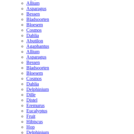
Allium
Asparagus
Bessen
Bladsoorten
Bloesem
Cosmos
Dahlia
Abutilon
Agaphantus
Allium
Asparagus
Bessen
Bladsoorten
Bloesem
Cosmos
Dahlia
Delphinium
Dille
Distel
Eremurus
Eucalyptus
Fruit
Hibiscus
Hop
Delphinium